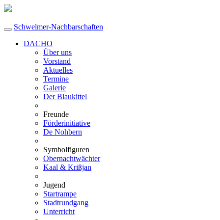
Schwelmer-Nachbarschaften
DACHO
Über uns
Vorstand
Aktuelles
Termine
Galerie
Der Blaukittel
Freunde
Förderinitiative
De Nohbern
Symbolfiguren
Obernachtwächter
Kaal & Krißjan
Jugend
Startrampe
Stadtrundgang
Unterricht