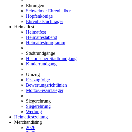
Ehrungen
Schwelmer Ehrenhalber
Hopfenkönige
Ehrenhalstuchträger
Heimatfest
Heimatfest
Heimatfestabend
Heimatfestprogramm
Stadtrundgänge
Historischer Stadtrundgang
Kinderrundgang
Umzug
Festzugfolge
Bewertungsrichtlinien
Motto/Gesamtsieger
Siegerehrung
Siegerehrung
Wertung
Heimatfestzeitung
Merchandising
2026