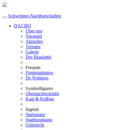
Schwelmer-Nachbarschaften
DACHO
Über uns
Vorstand
Aktuelles
Termine
Galerie
Der Blaukittel
Freunde
Förderinitiative
De Nohbern
Symbolfiguren
Obernachtwächter
Kaal & Krißjan
Jugend
Startrampe
Stadtrundgang
Unterricht