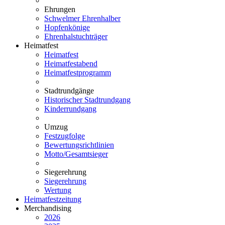
Ehrungen
Schwelmer Ehrenhalber
Hopfenkönige
Ehrenhalstuchträger
Heimatfest
Heimatfest
Heimatfestabend
Heimatfestprogramm
Stadtrundgänge
Historischer Stadtrundgang
Kinderrundgang
Umzug
Festzugfolge
Bewertungsrichtlinien
Motto/Gesamtsieger
Siegerehrung
Siegerehrung
Wertung
Heimatfestzeitung
Merchandising
2026