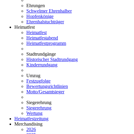
Ehrungen
Schwelmer Ehrenhalber
Hopfenkönige
Ehrenhalstuchträger
Heimatfest
Heimatfest
Heimatfestabend
Heimatfestprogramm
Stadtrundgänge
Historischer Stadtrundgang
Kinderrundgang
Umzug
Festzugfolge
Bewertungsrichtlinien
Motto/Gesamtsieger
Siegerehrung
Siegerehrung
Wertung
Heimatfestzeitung
Merchandising
2026