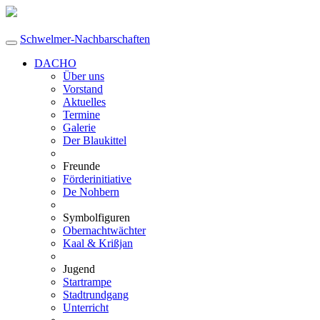
Schwelmer-Nachbarschaften
DACHO
Über uns
Vorstand
Aktuelles
Termine
Galerie
Der Blaukittel
Freunde
Förderinitiative
De Nohbern
Symbolfiguren
Obernachtwächter
Kaal & Krißjan
Jugend
Startrampe
Stadtrundgang
Unterricht