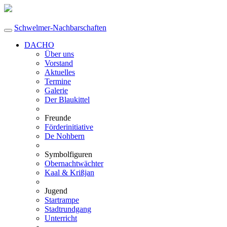
Schwelmer-Nachbarschaften
DACHO
Über uns
Vorstand
Aktuelles
Termine
Galerie
Der Blaukittel
Freunde
Förderinitiative
De Nohbern
Symbolfiguren
Obernachtwächter
Kaal & Krißjan
Jugend
Startrampe
Stadtrundgang
Unterricht