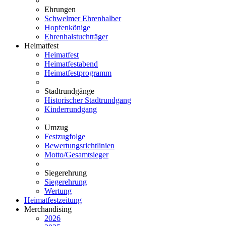
Ehrungen
Schwelmer Ehrenhalber
Hopfenkönige
Ehrenhalstuchträger
Heimatfest
Heimatfest
Heimatfestabend
Heimatfestprogramm
Stadtrundgänge
Historischer Stadtrundgang
Kinderrundgang
Umzug
Festzugfolge
Bewertungsrichtlinien
Motto/Gesamtsieger
Siegerehrung
Siegerehrung
Wertung
Heimatfestzeitung
Merchandising
2026